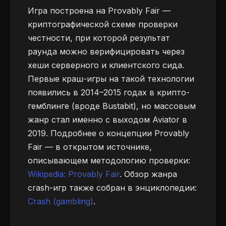
Игра построена на Provably Fair —
криптографической схеме проверки
честности, при которой результат
раунда можно верифицировать через
хеши серверного и клиентского сида.
Первые краш-игры на такой технологии
появились в 2014–2015 годах в крипто-
гемблинге (вроде Bustabit), но массовым
жанр стал именно с выходом Aviator в
2019. Подробнее о концепции Provably
Fair — в открытом источнике,
описывающем методологию проверки:
Wikipedia: Provably Fair
. Обзор жанра
crash-игр также собран в энциклопедии:
Crash (gambling)
.