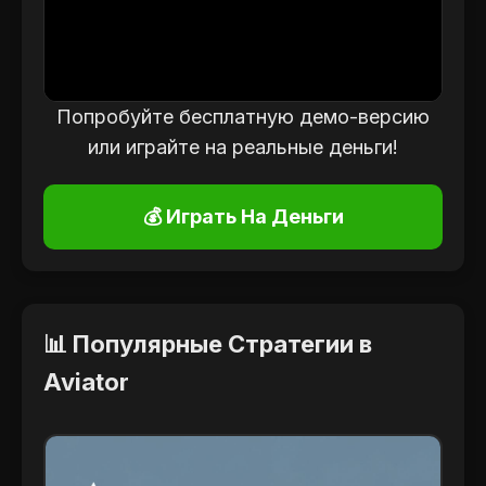
Попробуйте бесплатную демо-версию
или играйте на реальные деньги!
💰 Играть На Деньги
📊 Популярные Стратегии в
Aviator