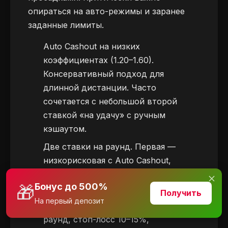
опираться на авто-режимы и заранее
заданные лимиты.
Auto Cashout на низких
коэффициентах (1.20–1.60).
Консервативный подход для
длинной дистанции. Часто
сочетается с небольшой второй
ставкой «на удачу» с ручным
кэшаутом.
Две ставки на раунд. Первая —
низкорисковая с Auto Cashout,
вторая — малый процент банка с
Бонус до 500%
🎁
попыткой поймать 2–3x.
Получить
На первый депозит
Строгие лимиты: 1–2% от банка на
раунд, стоп-лосс 10–15%,