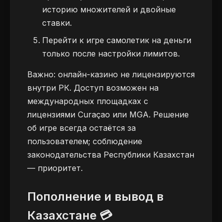
историю множителей и двойные
ставки.
Перейти к игре самолетик на деньги
только после настройки лимитов.
Важно: онлайн-казино не лицензируются
внутри РК. Доступ возможен на
международных площадках с
лицензиями Curaçao или MGA. Решение
об игре всегда остаётся за
пользователем; соблюдение
законодательства Республики Казахстан
— приоритет.
Пополнение и вывод в
Казахстане 💳