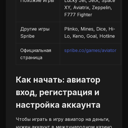
Похожие игры
Lucky Jet, JetX, Space
XY, Aviatrix, Zeppelin,
F777 Fighter
Другие игры
Plinko, Mines, Dice, Hi-
Spribe
Lo, Keno, Goal, Hotline
Официальная
spribe.co/games/aviator
страница
Как начать: авиатор
вход, регистрация и
настройка аккаунта
Чтобы играть в игру авиатор на деньги,
нужен аккаунт в международном казино