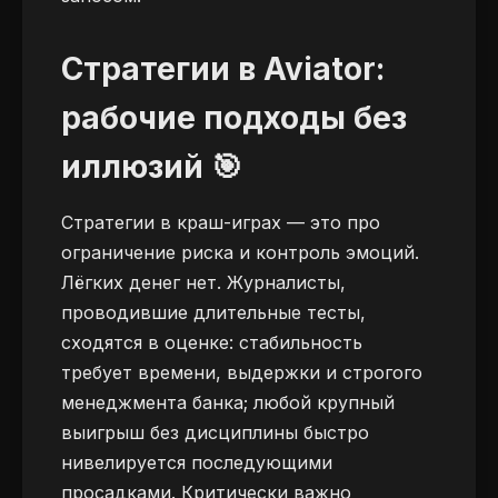
Стратегии в Aviator:
рабочие подходы без
иллюзий 🎯
Стратегии в краш-играх — это про
ограничение риска и контроль эмоций.
Лёгких денег нет. Журналисты,
проводившие длительные тесты,
сходятся в оценке: стабильность
требует времени, выдержки и строгого
менеджмента банка; любой крупный
выигрыш без дисциплины быстро
нивелируется последующими
просадками. Критически важно