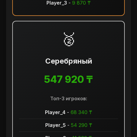
Player_3
-
9 870 ₸
🥈
Серебряный
547 920 ₸
Топ-3 игроков:
Player_4
-
68 340 ₸
Player_5
-
54 290 ₸