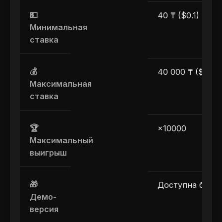
💵
40 ₸ ($0.1)
Минимальная
ставка
💰
40 000 ₸ ($100)
Максимальная
ставка
🏆
×10000
Максимальный
выигрыш
🎁
Доступна бесп
Демо-
версия