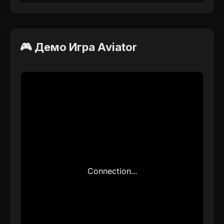
🎮 Демо Игра Aviator