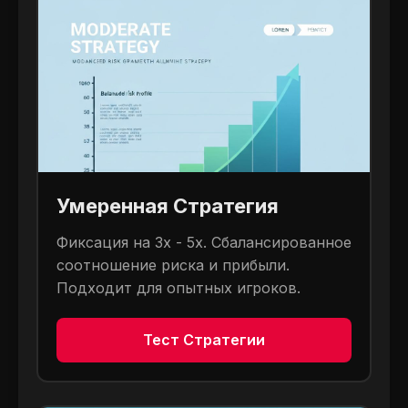
Умеренная Стратегия
Фиксация на 3x - 5x. Сбалансированное
соотношение риска и прибыли.
Подходит для опытных игроков.
Тест Стратегии