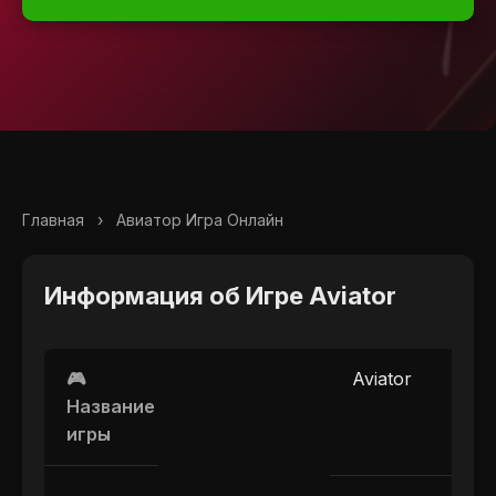
Главная
›
Авиатор Игра Онлайн
Информация об Игре Aviator
🎮
Aviator
Название
игры