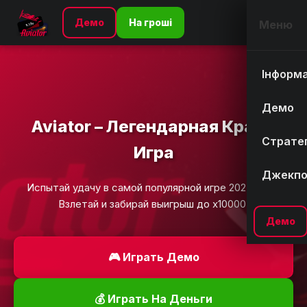
Демо
На гроші
Меню
Інформа
Демо
Aviator – Легендарная Краш-
Стратег
Игра
Джекпо
Испытай удачу в самой популярной игре 2025 года!
Взлетай и забирай выигрыш до х10000!
Демо
🎮 Играть Демо
💰 Играть На Деньги